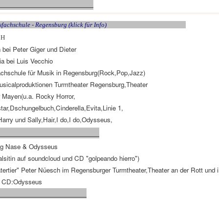
ld anklicken
fachschule - Regensburg (klick für Info)
CH
 bei Peter Giger und Dieter
ia bei Luis Vecchio
achschule für Musik in Regensburg(Rock,Pop,Jazz)
usicalproduktionen Turmtheater Regensburg,Theater
r Mayen(u.a. Rocky Horror,
ar,Dschungelbuch,Cinderella,Evita,Linie 1,
Harry und Sally,Hair,I do,I do,Odysseus,
rg Nase & Odysseus
lsitin auf soundcloud und CD "golpeando hierro")
ertier" Peter Nüesch im Regensburger Turmtheater,Theater an der Rott und 
en CD:Odysseus