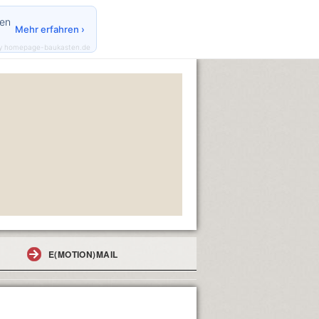
den
Mehr erfahren ›
y homepage-baukasten.de
E(MOTION)MAIL