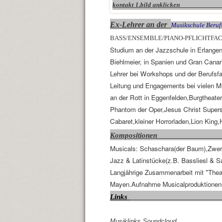
kontakt 1.bi
Ex-Lehrer an der
Musikschule Berufs
BASS/ENSEMBLE/PIANO-PFLICHTFA
Studium an der Jazzschule in Erlangen
Biehlmeier, in Spanien und Gran Canar
Lehrer bei Workshops und der Berufsf
Leitung und Engagements bei vielen M
an der Rott in Eggenfelden,Burgtheate
Phantom der Oper,Jesus Christ Superst
Cabaret,kleiner Horrorladen,Lion King,
Kompositionen
Musicals: Schaschara(der Baum),Zwe
Jazz & Latinstücke(z.B. Bassliesl & Sa
Langjährige Zusammenarbeit mit "Theat
Mayen.Aufnahme Musicalproduktion
Links
Musiklinks Soundcloud