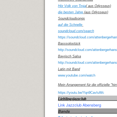
Hör Volk von Troja
( aus Odysseus)
die besten Jahre
(aus Odysseus)
Soundcloudsongs
auf die Schnelle
soundcloud.com/search
https://soundcloud.com/attenbergerha
Basssolostück
http://soundcloud.com/attenbergerhans
Bayrisch Salsa
http://soundcloud.com/attenbergerhan
Latin mit Band
www.youtube.com/watch
Mein Arrangement für die offizielle "hi
https://youtu.be/Yqn9CavIuWc
Liebling
Link Jazzclub Abensberg
B