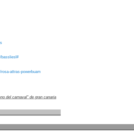
ns
/bassliesl#
s/rosa-attras-powerbuam
mno del carnaval" de gran canaria
sjazzclub
and